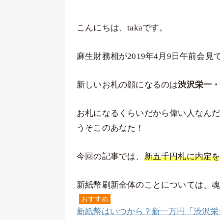
こんにちは、takaです。
麻生財務相が2019年4月9日午前会
新しいお札の顔になるのは
渋沢栄一
お札になるくらいだから偉い人なん
うそこのあなた！
今回の記事では、
新五千円札に内定
新紙幣刷新全体のことについては、
おすすめ
新紙幣はいつから？新一万円「渋沢栄