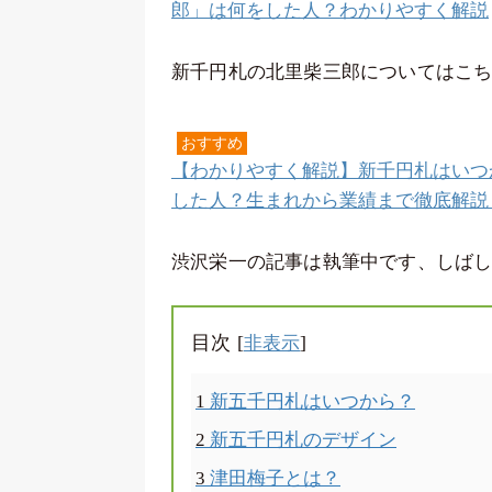
郎」は何をした人？わかりやすく解説
新千円札の北里柴三郎についてはこ
おすすめ
【わかりやすく解説】新千円札はいつ
した人？生まれから業績まで徹底解説
渋沢栄一の記事は執筆中です、しば
目次
[
]
非表示
1
新五千円札はいつから？
2
新五千円札のデザイン
3
津田梅子とは？