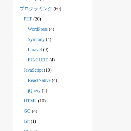
プログラミング
(60)
PHP
(20)
WordPress
(4)
Symfony
(4)
Laravel
(9)
EC-CUBE
(4)
JavaScript
(10)
ReactNative
(4)
jQuery
(5)
HTML
(10)
GO
(4)
Git
(1)