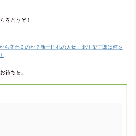
ちらをどうぞ！
から変わるのか？新千円札の人物、北里柴三郎は何を
！
しお待ちを。