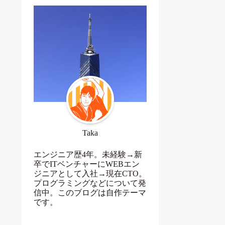
Taka
エンジニア歴4年。未経験→新
卒でITベンチャーにWEBエン
ジニアとして入社→現在CTO。
プログラミングなどについて発
信中。このブログは自作テーマ
です。