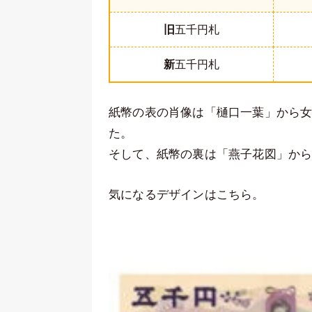
旧
五千円札
新
五千円札
紙幣の表の肖像は「樋口一葉」から
た。
そして、紙幣の裏は「燕子花図」か
気になるデザインはこちら。