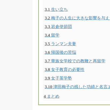
3.1
生い立ち
3.2
梅子の人生に大きな影響を与え
3.3
岩倉使節団
3.4
留学
3.5
ランマン夫妻
3.6
帰国後の苦悩
3.7
華族女学校での教鞭と再留学
3.8
女子教育の必要性
3.9
女子英学塾
3.10
津田梅子の残した功績と名言
4
まとめ