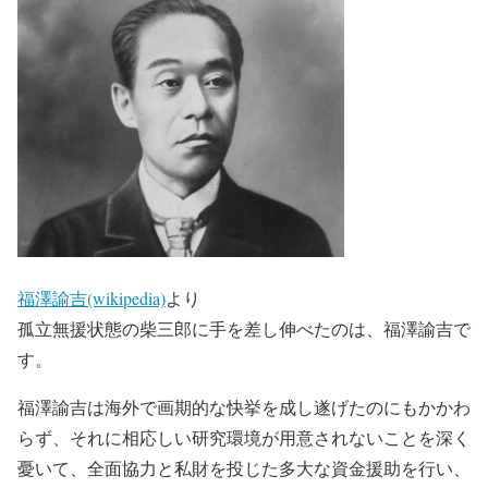
福澤諭吉(wikipedia)
より
孤立無援状態の柴三郎に手を差し伸べたのは、
福澤諭吉
で
す。
福澤諭吉は海外で画期的な快挙を成し遂げたのにもかかわ
らず、それに相応しい研究環境が用意されないことを深く
憂いて、全面協力と私財を投じた多大な資金援助を行い、