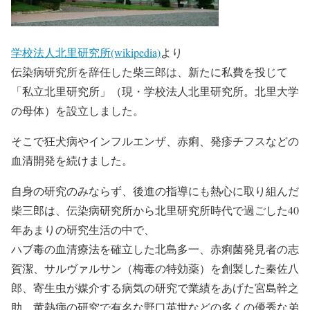
学校法人北里研究所(wikipedia)
より
伝染病研究所を辞任した柴三郎は、新たに私費を投じて
「私立北里研究所」（現・学校法人北里研究所。北里大学
の母体）を設立しました。
そこで狂犬病やインフルエンザ、赤痢、発疹チフスなどの
血清開発を続けました。
自身の研究のみならず、後進の指導にも熱心に取り組んだ
柴三郎は、伝染病研究所から北里研究所時代で過ごした40
年あまりの研究生活の中で、
ハブ毒の血清療法を確立した北島多一、赤痢菌発見者の志
賀潔、サルヴァルサン（梅毒の特効薬）を創製した秦佐八
郎、寄生虫が媒介する病気の研究で業績をあげた宮島幹之
助、黄熱病の研究で有名な野口英世などの
多くの優秀な弟