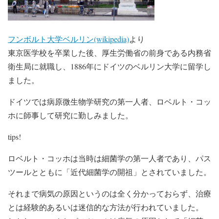
フンボルト大学ベルリン(wikipedia)
より
東京医学校を卒業した後、厚生労働省の前身である内務省
衛生局に就職し、1886年に
ドイツのベルリン大学に留学し
ました
。
ドイツでは病原微生物学研究の第一人者、
ロベルト・コッ
ホ
に師事して研究に勤しみました。
tips!
ロベルト・コッホは当時は細菌学の第一人者であり、パス
ツールとともに「近代細菌学の開祖」とされていました。
それまで病気の原因というのは全く分かっておらず、治療
とは経験的あるいは迷信的な方法が行われていました。