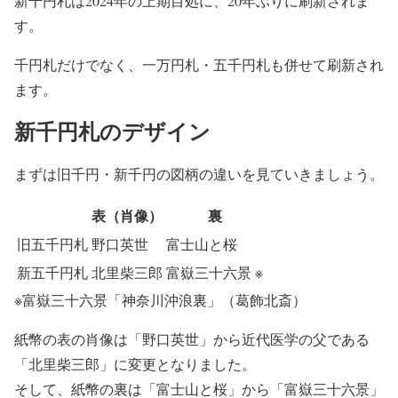
新千円札は
2024年の上期
目処に、20年ぶりに刷新されま
す。
千円札だけでなく、一万円札・五千円札も併せて刷新され
ます。
新千円札のデザイン
まずは旧千円・新千円の図柄の違いを見ていきましょう。
表（肖像）
裏
旧
五千円札
野口英世
富士山と桜
新
五千円札
北里柴三郎
富嶽三十六景 ※
※富嶽三十六景「神奈川沖浪裏」（葛飾北斎）
紙幣の表の肖像は「野口英世」から近代医学の父である
「
北里柴三郎
」に変更となりました。
そして、紙幣の裏は「富士山と桜」から「
富嶽三十六景
」