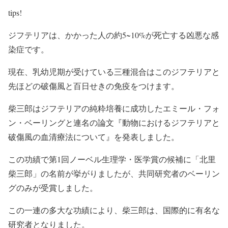
tips!
ジフテリアは、かかった人の約5~10%が死亡する凶悪な感
染症です。
現在、乳幼児期が受けている三種混合はこの
ジフテリア
と
先ほどの
破傷風
と
百日せき
の免疫をつけます。
柴三郎はジフテリアの純粋培養に成功したエミール・フォ
ン・ベーリングと連名の論文『動物におけるジフテリアと
破傷風の血清療法について』を発表しました。
この功績で第1回ノーベル生理学・医学賞の候補に「北里
柴三郎」の名前が挙がりましたが、共同研究者のベーリン
グのみが受賞しました。
この一連の多大な功績により、柴三郎は、国際的に有名な
研究者となりました。