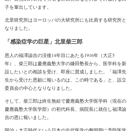
子を輩出しています
。
北里研究所はヨーロッパの大研究所にも比肩する研究所と
なりました。
「感染症学の巨星」北里柴三郎
恩人の福澤諭吉の没後14年目にあたる1916年（大正5
年）、柴三郎は慶應義塾大学の鎌田塾長から、医学科を新
設したいとの相談を受け、即座に賛成しました。「福澤先
生から受けた恩顧に報いるのは、この時である」と、設立
委員会の中心となりなりました。
そして、柴三郎は終生無給で慶應義塾大学医学科（現在の
慶應義塾大学医学部）の初代科長、病院長に就任し福澤諭
吉の恩に報いました。
明治・大正時代という日本の近代医学の黎明期に予防医学