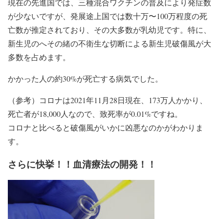
現在の先進国では、三種混合ワクチンの普及により発症数
が少ないですが、発展途上国では数十万〜100万程度の死
亡数が推定されており、その大多数が乳幼児です。特に、
新生児のへその緒の不衛生な切断による新生児破傷風が大
多数を占めます。
かかった人の約30%が死亡する病気でした。
（参考）コロナは2021年11月28日現在、173万人かかり、
死亡者が18,000人なので、致死率が0.01%ですね。
コロナと比べると破傷風がいかに凶悪なのかがわかりま
す。
さらに快挙！！血清療法の開発！！