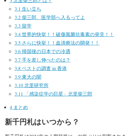
3
北里柴三郎とは？
3.1
生い立ち
3.2
柴三郎、医学部へ入るってよ
3.3
留学
3.4
世界的快挙！！破傷風菌抗毒素の発見！！
3.5
さらに快挙！！血清療法の開発！！
3.6
帰国後の日本での冷遇
3.7
手を差し伸べたのは？
3.8
ペストの調査 in 香港
3.9
東大の闇
3.10
北里研究所
3.11
「感染症学の巨星」北里柴三郎
4
まとめ
新千円札はいつから？