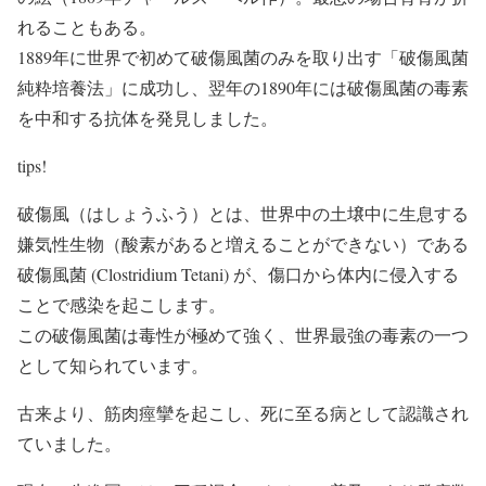
れることもある。
1889年に世界で初めて
破傷風菌のみを取り出す「破傷風菌
純粋培養法」に成功し
、翌年の1890年には
破傷風菌の毒素
を中和する抗体を発見しました
。
tips!
破傷風（はしょうふう）とは、世界中の土壌中に生息する
嫌気性生物（酸素があると増えることができない）である
破傷風菌 (Clostridium Tetani) が、傷口から体内に侵入する
ことで感染を起こします。
この破傷風菌は毒性が極めて強く、
世界最強の毒素の一つ
として知られています。
古来より、筋肉痙攣を起こし、死に至る病として認識され
ていました。