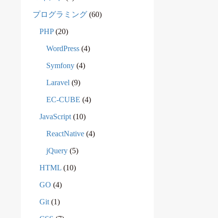
プログラミング
(60)
PHP
(20)
WordPress
(4)
Symfony
(4)
Laravel
(9)
EC-CUBE
(4)
JavaScript
(10)
ReactNative
(4)
jQuery
(5)
HTML
(10)
GO
(4)
Git
(1)