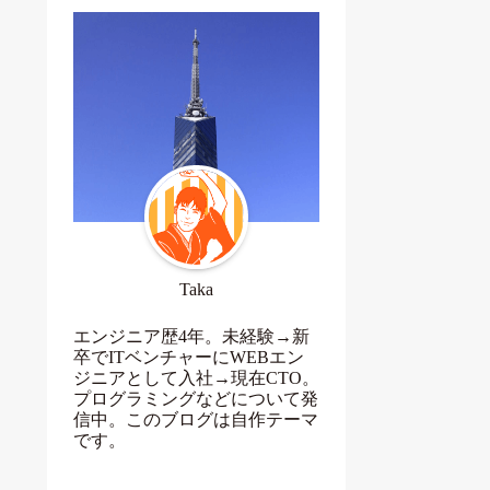
Taka
エンジニア歴4年。未経験→新
卒でITベンチャーにWEBエン
ジニアとして入社→現在CTO。
プログラミングなどについて発
信中。このブログは自作テーマ
です。