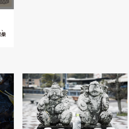
」、
里柴