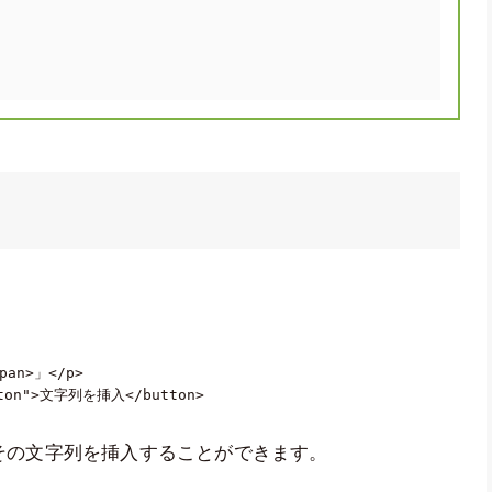
pan
>
」
</
p
>
ton
"
>
文字列を挿入
</
button
>
と、その文字列を挿入することができます。