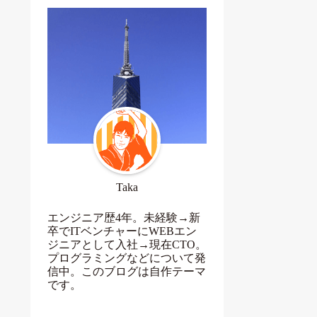
Taka
エンジニア歴4年。未経験→新
卒でITベンチャーにWEBエン
ジニアとして入社→現在CTO。
プログラミングなどについて発
信中。このブログは自作テーマ
です。