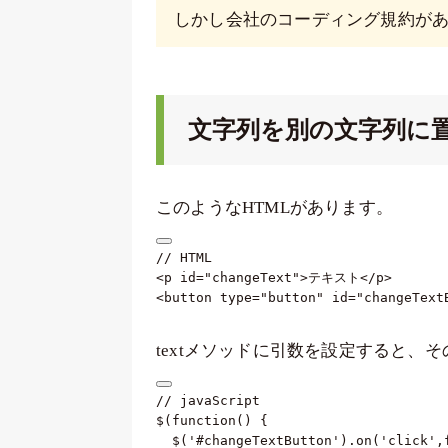
しかし会社のコーディング規約が
文字列を別の文字列に
このようなHTMLがあります。
<
p
id
=
"
changeText
"
>
テキスト
</
p
>
<
button
type
=
"
button
"
id
=
"
changeText
textメソッドに引数を設定すると、
// javaScript
$
(
function
(
)
{
$
(
'#changeTextButton'
)
.
on
(
'click'
,