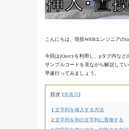
こんにちは、現役WEBエンジニアのta
今回はjQueryを利用し、pタグ内
サンプルコードを見ながら解説して
早速行ってみましょう。
目次
[
]
非表示
1
文字列を挿入する方法
2
文字列を別の文字列に置換する