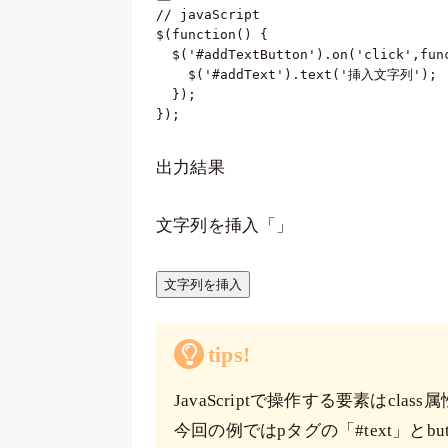
// javaScript
$
(
function
(
)
{
$
(
'#addTextButton'
)
.
on
(
'click'
,
fun
    $
(
'#addText'
)
.
text
(
'挿入文字列'
)
;
}
)
;
}
)
;
出力結果
文字列を挿入「
」
文字列を挿入
tips!
JavaScriptで操作する要素はcl
今回の例ではpタグの「#text」とbutt