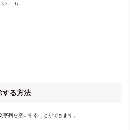
キスト。'
)
;
除する方法
、文字列を空にすることができます。