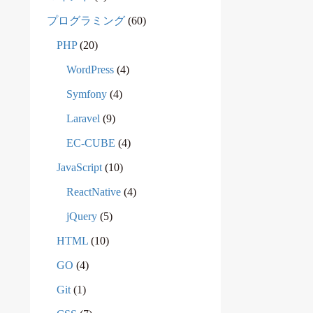
プログラミング
(60)
PHP
(20)
WordPress
(4)
Symfony
(4)
Laravel
(9)
EC-CUBE
(4)
JavaScript
(10)
ReactNative
(4)
jQuery
(5)
HTML
(10)
GO
(4)
Git
(1)