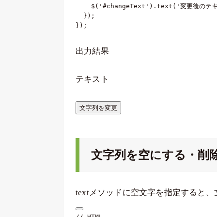
    $
(
'#changeText'
)
.
text
(
'変更後のテ
}
)
;
}
)
;
出力結果
テキスト
文字列を変更
文字列を空にする・削
textメソッドに空文字を指定すると