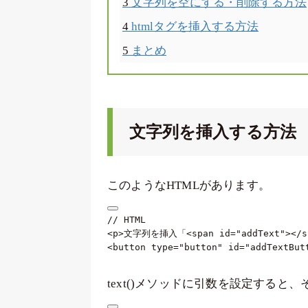
3
文字列を空にする・削除する方法
4
htmlタグを挿入する方法
5
まとめ
文字列を挿入する方法
このようなHTMLがあります。
<
p
>
文字列を挿入「
<
span
id
=
"
addText
"
>
</
s
<
button
type
=
"
button
"
id
=
"
addTextBut
text()メソッドに引数を設定する