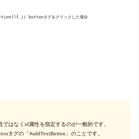
ction
(
)
{
// buttonタグをクリックした場合
ass属性ではなくid属性を指定するのが一般的です。
onタグの「#addTextButton」のことです。