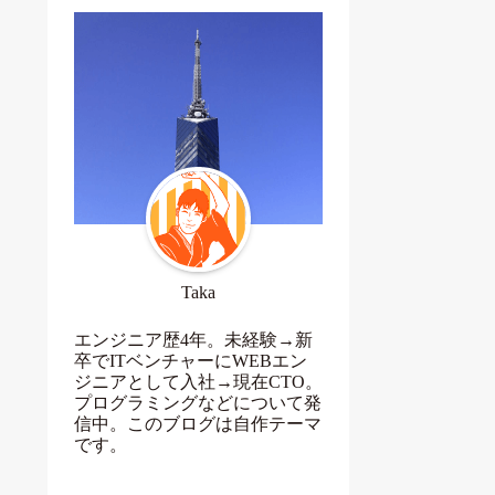
Taka
エンジニア歴4年。未経験→新
卒でITベンチャーにWEBエン
ジニアとして入社→現在CTO。
プログラミングなどについて発
信中。このブログは自作テーマ
です。