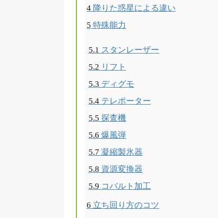
4
降りた惑星による違い
5
特殊能力
5.1
スタンレーザー
5.2
リフト
5.3
ディグモ
5.4
テレポーター
5.5
探査機
5.6
爆風弾
5.7
凝縮製氷器
5.8
資源変換器
5.9
コバルト加工
6
立ち回り方のコツ