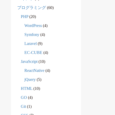
プログラミング
(60)
PHP
(20)
WordPress
(4)
Symfony
(4)
Laravel
(9)
EC-CUBE
(4)
JavaScript
(10)
ReactNative
(4)
jQuery
(5)
HTML
(10)
GO
(4)
Git
(1)