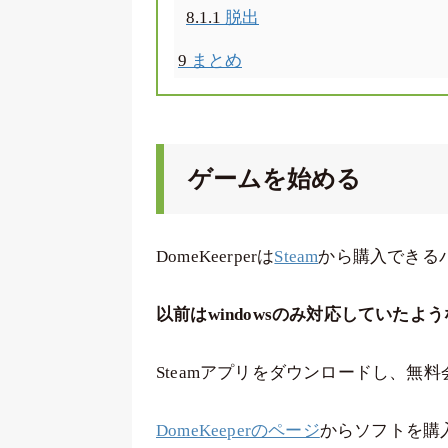
8.1.1
脱出
9
まとめ
ゲームを始める
DomeKeerperは
Steam
から購入できる
以前はwindowsのみ対応していた
Steamアプリをダウンロードし、無
DomeKeeperのページ
からソフトを購