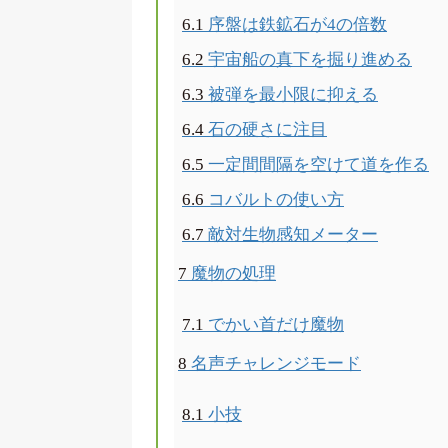
6.1
序盤は鉄鉱石が4の倍数
6.2
宇宙船の真下を掘り進める
6.3
被弾を最小限に抑える
6.4
石の硬さに注目
6.5
一定間間隔を空けて道を作る
6.6
コバルトの使い方
6.7
敵対生物感知メーター
7
魔物の処理
7.1
でかい首だけ魔物
8
名声チャレンジモード
8.1
小技