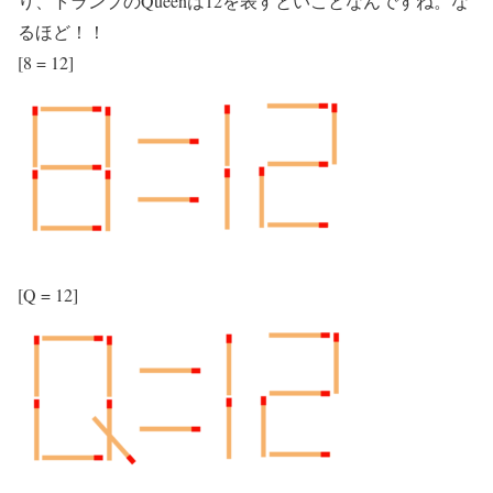
り、トランプのQueenは12を表すといことなんですね。な
るほど！！
[8 = 12]
[Q = 12]